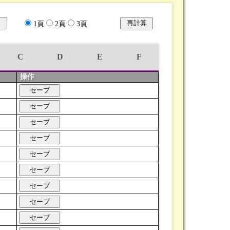
1
頁
2
頁
3
頁
C
D
E
F
操作