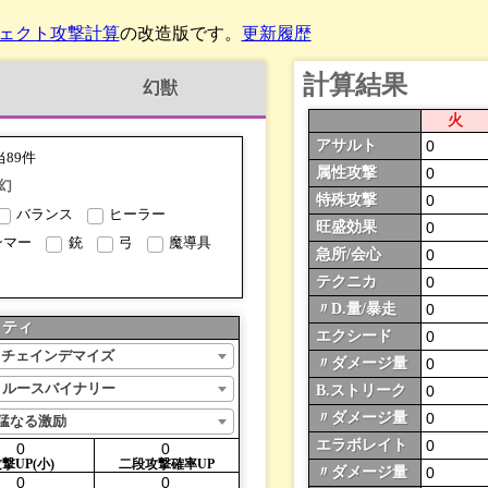
ェクト攻撃計算
の改造版です。
更新履歴
計算結果
幻獣
火
アサルト
当89件
属性攻撃
幻
特殊攻撃
バランス
ヒーラー
旺盛効果
ンマー
銃
弓
魔導具
急所/会心
テクニカ
〃D.量/暴走
リティ
エクシード
A チェインデマイズ
〃ダメージ量
C ルースバイナリー
B.ストリーク
〃ダメージ量
猛なる激励
エラボレイト
撃UP(小)
二段
攻撃
確率UP
〃ダメージ量