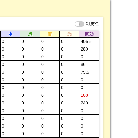
幻属性
水
風
雷
光
闇効