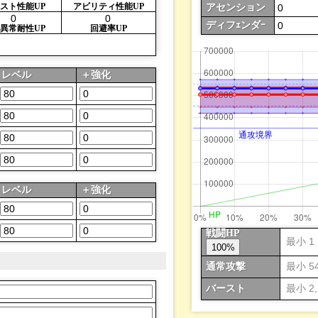
スト
性能
UP
アビ
リティ
性能UP
アセンション
ディフｪンダｰ
異常
耐性UP
回避率UP
レベル
＋強化
レベル
＋強化
戦闘
HP
通常攻撃
バースト