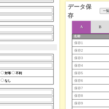
データ保
存
A
B
名称
対等
不利
なし