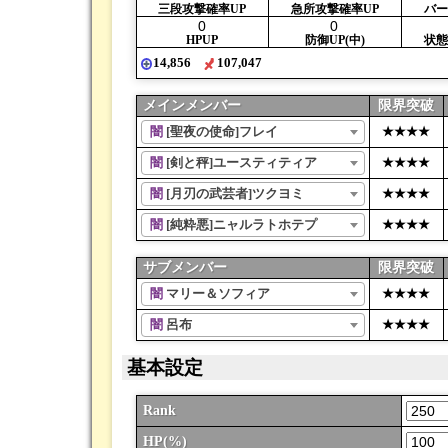
三段
攻撃
確率UP
急所
攻撃
確率UP
バー
HPUP
防御UP(中)
状態
14,856
107,047
メインメンバー
限
界突破
闇
[聖夜の使命]フレイ
★★
★★
闇
[剣と秤]ユースティティア
★★
★★
闇
[月刃の武芸者]ツクヨミ
★★
★★
闇
[純粋悪]ニャルラトホテプ
★★
★★
サブメンバー
限
界突破
闇
マリー＆ソフィア
★★
★★
闇
呂布
★★
★★
基本設定
Rank
HP(%)