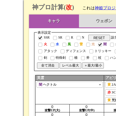
神プロ計算(
改
)
これは
神姫プロジ
キャラ
ウェポン
表示設定
SSR
SR
R
N
該
火
水
風
雷
光
闇
アタック
ディフェンス
トリッキー
剣
特殊剣
槍
斧
杖
ハ
英霊
アビ
闇
ヘクトル
黄
2
赤
3
黄
兇
攻撃UP(大)
攻撃UP(中)
攻