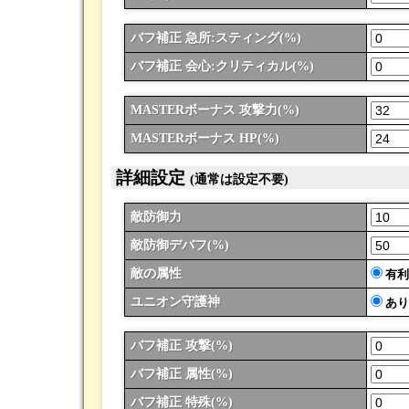
バフ補正 急所:ス
ティング
(%)
バフ補正 会心:クリ
ティカル
(%)
MASTER
ボーナス
攻撃力(%)
MASTER
ボーナス
HP(%)
詳細設定
(通常は設定不要)
敵防御力
敵防御デバフ(%)
敵の属性
有利
ユニオン守護神
あり
バフ補正 攻撃(%)
バフ補正 属性(%)
バフ補正 特殊(%)